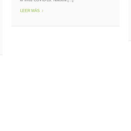
Este 10 y 11 de Abril, FERTISUR se hará presente
en Trujillo, dentro del evento más importante del
sector Agro; III Simposio [...]
FERTISUR
LEER MÁS
EN
TRUJILLO
2019
–
FERTILIZANTES
PARA
LA
AGRICULTURA