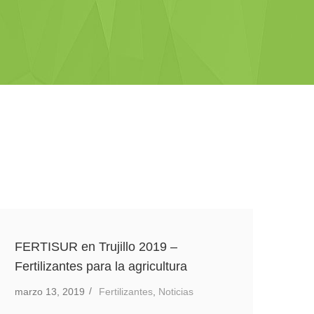
Cloruro de potasio ó Muriato de
potasio, el elemento esencial,
FERTISUR Fertilizantes Agrícolas
julio 21, 2017
Fertilizantes
,
Noticias