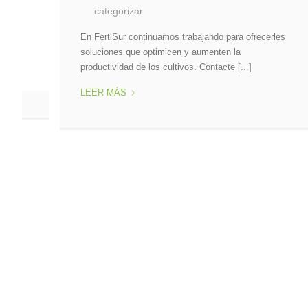
COMUNICADO
LEER MÁS
para ofrecerles
n la
e [...]
FertiSur | Copyright 2026 ©