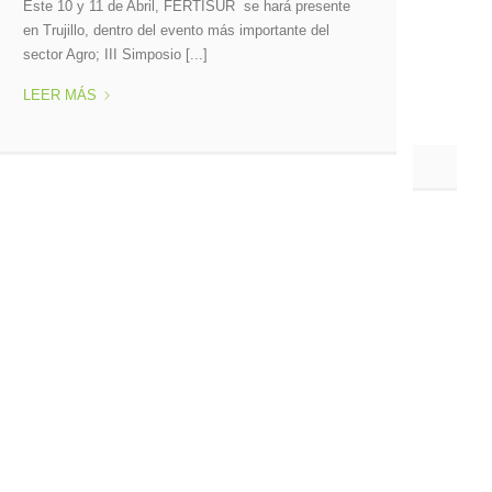
FERTISUR SAC, compañía peruana con presencia
nacional e internacional, ofrece fertilizantes para la
agricultura, entre los que [...]
CLORURO
LEER MÁS
DE
POTASIO
Ó
MURIATO
DE
POTASIO,
EL
ELEMENTO
ESENCIAL,
FERTISUR
FERTILIZANTES
AGRÍCOLAS